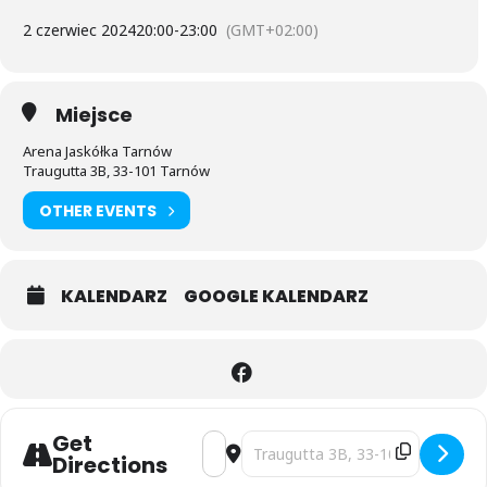
2 czerwiec 2024
20:00
-
23:00
(GMT+02:00)
Miejsce
Arena Jaskółka Tarnów
Traugutta 3B, 33-101 Tarnów
OTHER EVENTS
KALENDARZ
GOOGLE KALENDARZ
Get
Address - CEV VOLLEYBALL EUROPEAN
Destination Address - CEV VOL
Directions