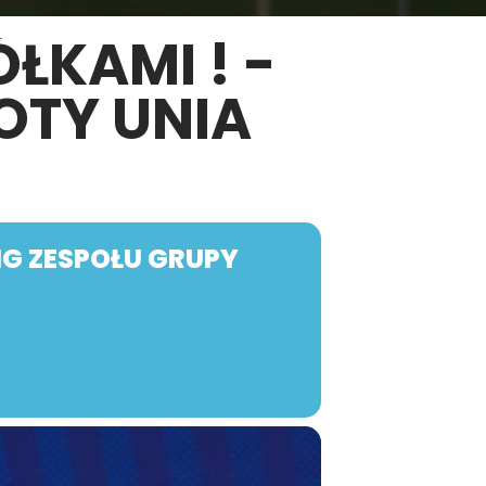
ŁKAMI ! -
OTY UNIA
NG ZESPOŁU GRUPY