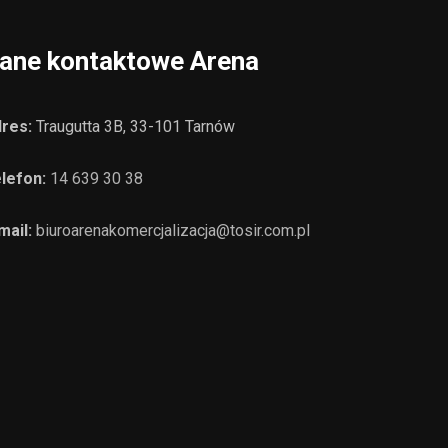
ane kontaktowe Arena
res:
Traugutta 3B, 33-101 Tarnów
lefon:
14 639 30 38
mail:
biuroarenakomercjalizacja@tosir.com.pl