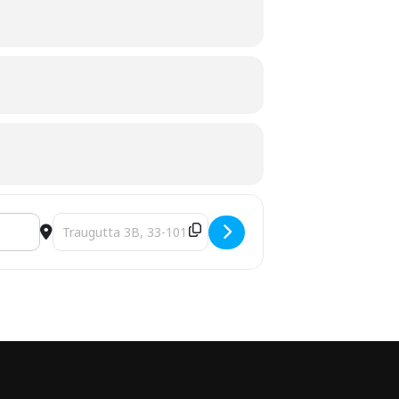
w [xJhwWl0mi]
Destination Address - zakończ wakacje z jaskółkami ! - tr