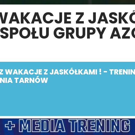
AKACJE Z JASKÓ
ESPOŁU GRUPY AZ
 WAKACJE Z JASKÓŁKAMI ! - TRENI
UNIA TARNÓW