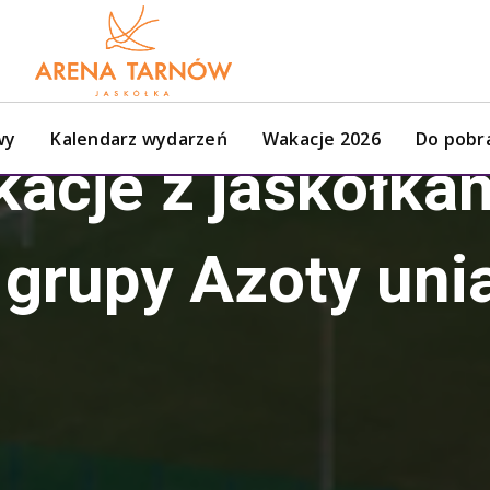
wy
Kalendarz wydarzeń
Wakacje 2026
Do pobr
acje z jaskółkami
 grupy Azoty uni