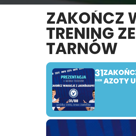
ZAKOŃCZ W
TRENING Z
TARNÓW
31
ZAKOŃCZ
AZOTY 
SIER