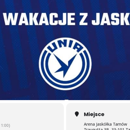
Miejsce
Arena Jaskółka Tarnów
1:00)
Traugutta 3B, 33-101 T