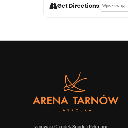
Address - turni
Get Directions
Tarnowski Ośrodek Sportu i Rekreacji