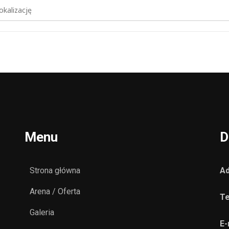
ej grupa azoty unia tarnów [sGuXYcsSR]
Menu
D
Strona główna
Ad
Arena / Oferta
Te
Galeria
E-