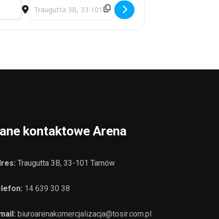
Destination Address - turniej grupa azoty unia tarnów [XGe
ane kontaktowe Arena
res:
Traugutta 3B, 33-101 Tarnów
lefon:
14 639 30 38
mail:
biuroarenakomercjalizacja@tosir.com.pl