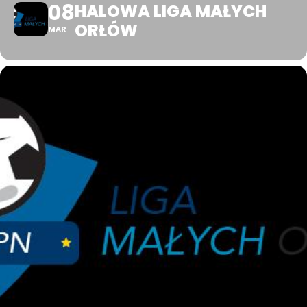
08
HALOWA LIGA MAŁYCH
ORŁÓW
MAR