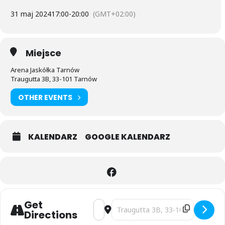
31 maj 2024
17:00
-
20:00
(GMT+02:00)
Miejsce
Arena Jaskółka Tarnów
Traugutta 3B, 33-101 Tarnów
OTHER EVENTS
KALENDARZ
GOOGLE KALENDARZ
Get
Address - CEV VOLLEYBALL EUROPEA
Destination Address - CEV VO
Directions