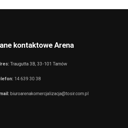
ane kontaktowe Arena
res:
Traugutta 3B, 33-101 Tarnów
lefon:
14 639 30 38
mail:
biuroarenakomercjalizacja@tosir.com.pl