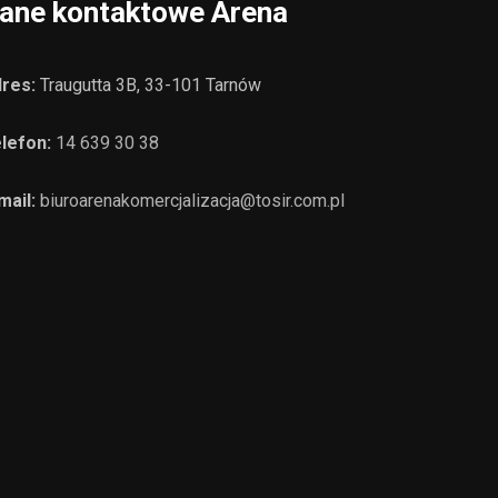
ane kontaktowe Arena
res:
Traugutta 3B, 33-101 Tarnów
lefon:
14 639 30 38
mail:
biuroarenakomercjalizacja@tosir.com.pl