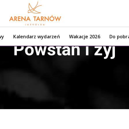
wy
Kalendarz wydarzeń
Wakacje 2026
Do pobr
Powstań i żyj