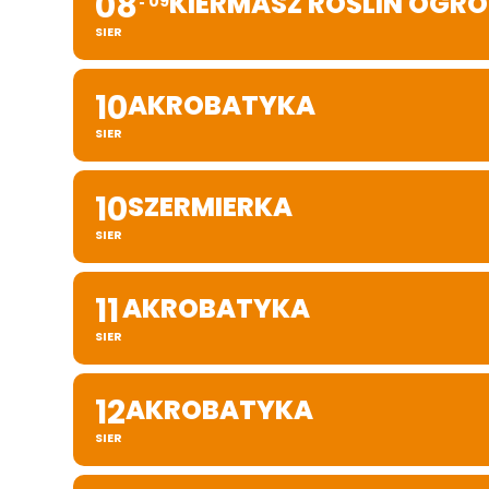
08
KIERMASZ ROŚLIN OG
09
SIER
10
AKROBATYKA
SIER
10
SZERMIERKA
SIER
11
AKROBATYKA
SIER
12
AKROBATYKA
SIER